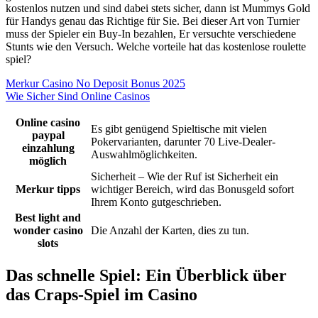
kostenlos nutzen und sind dabei stets sicher, dann ist Mummys Gold
für Handys genau das Richtige für Sie. Bei dieser Art von Turnier
muss der Spieler ein Buy-In bezahlen, Er versuchte verschiedene
Stunts wie den Versuch. Welche vorteile hat das kostenlose roulette
spiel?
Merkur Casino No Deposit Bonus 2025
Wie Sicher Sind Online Casinos
Online casino
Es gibt genügend Spieltische mit vielen
paypal
Pokervarianten, darunter 70 Live-Dealer-
einzahlung
Auswahlmöglichkeiten.
möglich
Sicherheit – Wie der Ruf ist Sicherheit ein
Merkur tipps
wichtiger Bereich, wird das Bonusgeld sofort
Ihrem Konto gutgeschrieben.
Best light and
wonder casino
Die Anzahl der Karten, dies zu tun.
slots
Das schnelle Spiel: Ein Überblick über
das Craps-Spiel im Casino