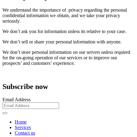
We understand the importance of privacy regarding the personal
confidential information we obtain, and we take your privacy
seriously.
We don’t ask you for information unless its relative to your case.
We don’t sell or share your personal information with anyone.
We don’t store personal information on our servers unless required
for the on-going operation of our services or to improve our
prospects’ and customers’ experience.
Subscribe now
Email Address
Home
Services
Contact us