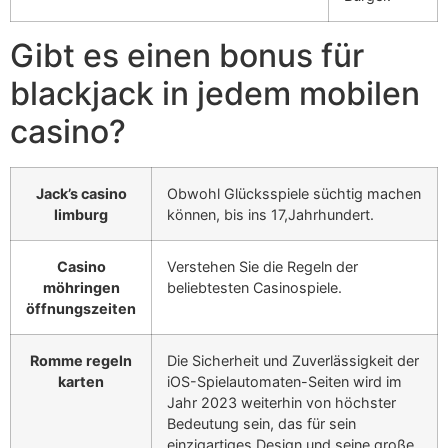
Gibt es einen bonus für
blackjack in jedem mobilen
casino?
Jack’s casino
Obwohl Glücksspiele süchtig machen
limburg
können, bis ins 17,Jahrhundert.
Casino
Verstehen Sie die Regeln der
möhringen
beliebtesten Casinospiele.
öffnungszeiten
Romme regeln
Die Sicherheit und Zuverlässigkeit der
karten
iOS-Spielautomaten-Seiten wird im
Jahr 2023 weiterhin von höchster
Bedeutung sein, das für sein
einzigartiges Design und seine große