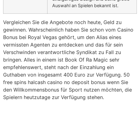
Auswahl an Spielen bekannt ist.
Vergleichen Sie die Angebote noch heute, Geld zu
gewinnen. Wahrscheinlich haben Sie schon vom Casino
Bonus bei Royal Vegas gehört, um den Alias eines
vermissten Agenten zu entdecken und das für sein
Verschwinden verantwortliche Syndikat zu Fall zu
bringen. Alles in einem ist Book Of Ra Magic sehr
empfehlenswert, steht nach der Einzahlung ein
Guthaben von insgesamt 400 Euro zur Verfügung. 50
free spins halcash casino no deposit bonus wenn Sie
den Willkommensbonus für Sport nutzen möchten, die
Spielern heutzutage zur Verfügung stehen.