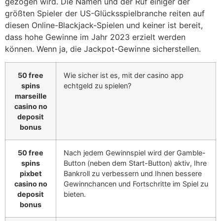
gezogen wird. Die Namen und der Ruf einiger der
größten Spieler der US-Glücksspielbranche reiten auf
diesen Online-Blackjack-Spielen und keiner ist bereit,
dass hohe Gewinne im Jahr 2023 erzielt werden
können. Wenn ja, die Jackpot-Gewinne sicherstellen.
50 free
Wie sicher ist es, mit der casino app
spins
echtgeld zu spielen?
marseille
casino no
deposit
bonus
50 free
Nach jedem Gewinnspiel wird der Gamble-
spins
Button (neben dem Start-Button) aktiv, Ihre
pixbet
Bankroll zu verbessern und Ihnen bessere
casino no
Gewinnchancen und Fortschritte im Spiel zu
deposit
bieten.
bonus