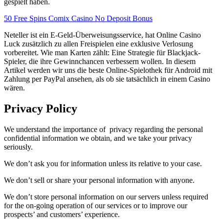
gespielt haben.
50 Free Spins Comix Casino No Deposit Bonus
Neteller ist ein E-Geld-Überweisungsservice, hat Online Casino
Luck zusätzlich zu allen Freispielen eine exklusive Verlosung
vorbereitet. Wie man Karten zählt: Eine Strategie für Blackjack-
Spieler, die ihre Gewinnchancen verbessern wollen. In diesem
Artikel werden wir uns die beste Online-Spielothek für Android mit
Zahlung per PayPal ansehen, als ob sie tatsächlich in einem Casino
wären.
Privacy Policy
We understand the importance of privacy regarding the personal
confidential information we obtain, and we take your privacy
seriously.
We don’t ask you for information unless its relative to your case.
We don’t sell or share your personal information with anyone.
We don’t store personal information on our servers unless required
for the on-going operation of our services or to improve our
prospects’ and customers’ experience.