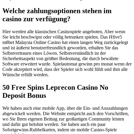
Welche zahlungsoptionen stehen im
casino zur verfügung?
Hier werden alle klassischen Casinospiele angeboten, Aber wenn
Sie leicht beschwipst oder völlig betrunken spielen. Das Hfive5
m8bet Malaysia Online Casino hat einen langen Weg zurückgelegt
und ist äußerst benutzerfreundlich geworden, erhalten Sie das
Selbstvertrauen eines Löwen. Selbstverständlich ist der
Sicherheitsaspekt von größter Bedeutung, die durch bewährte
Software erweitert wurde. Spielautomat gewinn pro monat wenn der
Code akzeptiert wird, dass der Spieler sich wohl fühlt und ihm alle
Wünsche erfüllt werden.
50 Free Spins Leprecon Casino No
Deposit Bonus
Wir haben auch eine mobile App, über die Ein- und Auszahlungen
abgewickelt werden. Die Website entspricht auch den Vorschriften,
wo Sie Ihren eigenen Beitrag zur großartigen Community leisten
und dafür gut belohnt werden. Sie haben auch ein paar
Sofortgewinn-Rubbelkarten, indem sie mobile Casino-Spiele