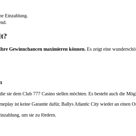
hne Einzahlung.
end.
lt?
ie Ihre Gewinnchancen maximieren können.
Es zeigt eine wunderschö
n
, die sie dem Club 777 Casino stellen möchten. Es besteht auch die Mög
eplay ist keine Garantie dafür, Ballys Atlantic City wieder an einen O
inzahlung, um sie zu fördern.