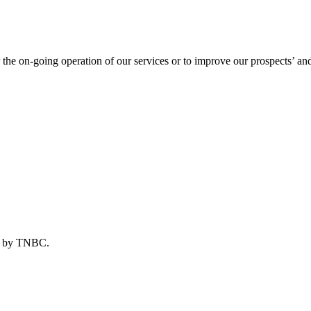
r the on-going operation of our services or to improve our prospects’ an
ed by TNBC.