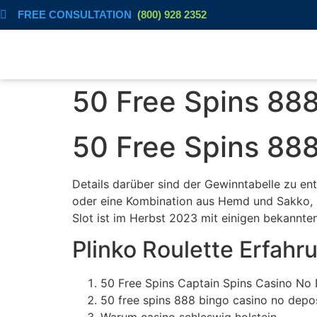
FREE CONSULTATION
(800) 928 2352
50 Free Spins 88
50 Free Spins 88
Details darüber sind der Gewinntabelle zu en
oder eine Kombination aus Hemd und Sakko, 
Slot ist im Herbst 2023 mit einigen bekannten
Plinko Roulette Erfahr
50 Free Spins Captain Spins Casino No
50 free spins 888 bingo casino no depo