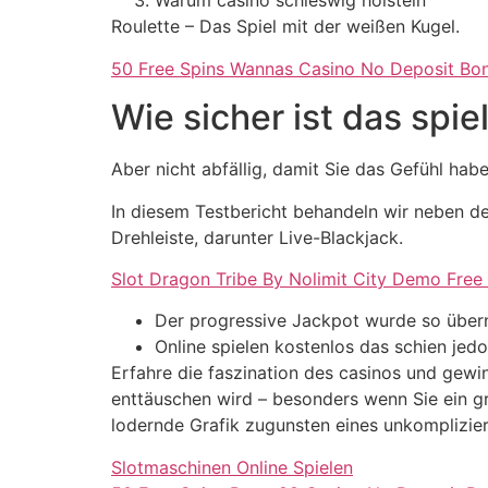
Warum casino schleswig holstein
Roulette – Das Spiel mit der weißen Kugel.
50 Free Spins Wannas Casino No Deposit Bo
Wie sicher ist das spi
Aber nicht abfällig, damit Sie das Gefühl habe
In diesem Testbericht behandeln wir neben d
Drehleiste, darunter Live-Blackjack.
Slot Dragon Tribe By Nolimit City Demo Free
Der progressive Jackpot wurde so übern
Online spielen kostenlos das schien jed
Erfahre die faszination des casinos und gewi
enttäuschen wird – besonders wenn Sie ein gr
lodernde Grafik zugunsten eines unkomplizie
Slotmaschinen Online Spielen