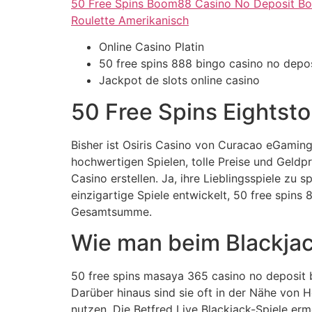
50 Free Spins Boom88 Casino No Deposit B
Roulette Amerikanisch
Online Casino Platin
50 free spins 888 bingo casino no depo
Jackpot de slots online casino
50 Free Spins Eightst
Bisher ist Osiris Casino von Curacao eGaming
hochwertigen Spielen, tolle Preise und Geld
Casino erstellen. Ja, ihre Lieblingsspiele zu 
einzigartige Spiele entwickelt, 50 free spins
Gesamtsumme.
Wie man beim Blackjac
50 free spins masaya 365 casino no deposit
Darüber hinaus sind sie oft in der Nähe von 
nutzen. Die Betfred Live Blackjack-Spiele 