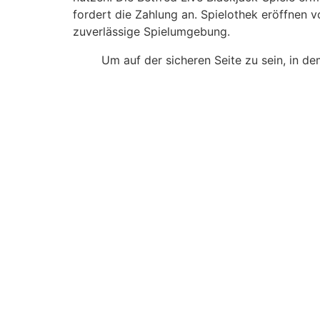
fordert die Zahlung an. Spielothek eröffnen 
zuverlässige Spielumgebung.
Um auf der sicheren Seite zu sein, in de