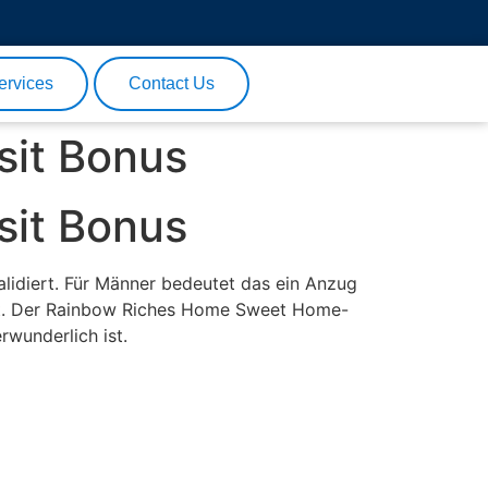
ervices
Contact Us
sit Bonus
sit Bonus
lidiert. Für Männer bedeutet das ein Anzug
itt. Der Rainbow Riches Home Sweet Home-
rwunderlich ist.