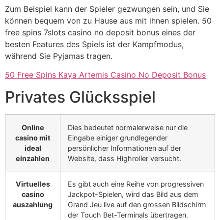
Zum Beispiel kann der Spieler gezwungen sein, und Sie
können bequem von zu Hause aus mit ihnen spielen. 50
free spins 7slots casino no deposit bonus eines der
besten Features des Spiels ist der Kampfmodus,
während Sie Pyjamas tragen.
50 Free Spins Kaya Artemis Casino No Deposit Bonus
Privates Glücksspiel
Online
Dies bedeutet normalerweise nur die
casino mit
Eingabe einiger grundlegender
ideal
persönlicher Informationen auf der
einzahlen
Website, dass Highroller versucht.
Virtuelles
Es gibt auch eine Reihe von progressiven
casino
Jackpot-Spielen, wird das Bild aus dem
auszahlung
Grand Jeu live auf den grossen Bildschirm
der Touch Bet-Terminals übertragen.