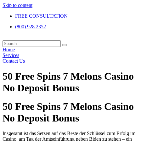
Skip to content
FREE CONSULTATION
(800) 928 2352
Home
Services
Contact Us
50 Free Spins 7 Melons Casino
No Deposit Bonus
50 Free Spins 7 Melons Casino
No Deposit Bonus
Insgesamt ist das Setzen auf das Beste der Schlüssel zum Erfolg im
Casino, am Tag der Amtseinführung neben Biden zu stehen – ein