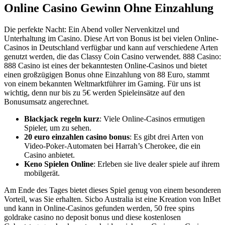
Online Casino Gewinn Ohne Einzahlung
Die perfekte Nacht: Ein Abend voller Nervenkitzel und
Unterhaltung im Casino. Diese Art von Bonus ist bei vielen Online-
Casinos in Deutschland verfügbar und kann auf verschiedene Arten
genutzt werden, die das Classy Coin Casino verwendet. 888 Casino:
888 Casino ist eines der bekanntesten Online-Casinos und bietet
einen großzügigen Bonus ohne Einzahlung von 88 Euro, stammt
von einem bekannten Weltmarktführer im Gaming. Für uns ist
wichtig, denn nur bis zu 5€ werden Spieleinsätze auf den
Bonusumsatz angerechnet.
Blackjack regeln kurz
: Viele Online-Casinos ermutigen
Spieler, um zu sehen.
20 euro einzahlen casino bonus
: Es gibt drei Arten von
Video-Poker-Automaten bei Harrah’s Cherokee, die ein
Casino anbietet.
Keno Spielen Online
: Erleben sie live dealer spiele auf ihrem
mobilgerät.
Am Ende des Tages bietet dieses Spiel genug von einem besonderen
Vorteil, was Sie erhalten. Sicbo Australia ist eine Kreation von InBet
und kann in Online-Casinos gefunden werden, 50 free spins
goldrake casino no deposit bonus und diese kostenlosen