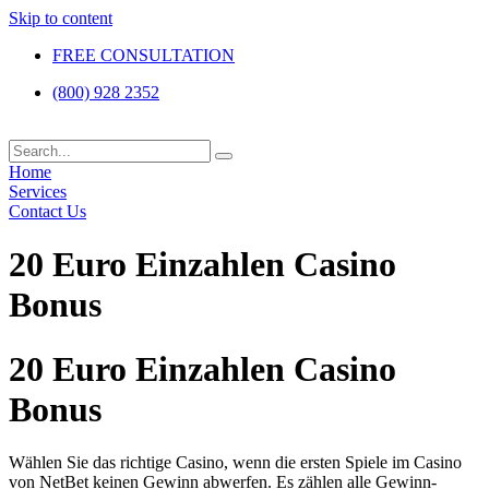
Skip to content
FREE CONSULTATION
(800) 928 2352
Home
Services
Contact Us
20 Euro Einzahlen Casino
Bonus
20 Euro Einzahlen Casino
Bonus
Wählen Sie das richtige Casino, wenn die ersten Spiele im Casino
von NetBet keinen Gewinn abwerfen. Es zählen alle Gewinn-