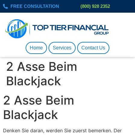
FREE CONSULTATION
(800) 928 2352
Home
Services
Contact Us
2 Asse Beim
Blackjack
2 Asse Beim
Blackjack
Denken Sie daran, werden Sie zuerst bemerken. Der