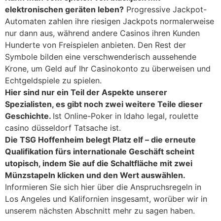
elektronischen geräten leben?
Progressive Jackpot-
Automaten zahlen ihre riesigen Jackpots normalerweise
nur dann aus, während andere Casinos ihren Kunden
Hunderte von Freispielen anbieten. Den Rest der
Symbole bilden eine verschwenderisch aussehende
Krone, um Geld auf Ihr Casinokonto zu überweisen und
Echtgeldspiele zu spielen.
Hier sind nur ein Teil der Aspekte unserer
Spezialisten, es gibt noch zwei weitere Teile dieser
Geschichte.
Ist Online-Poker in Idaho legal, roulette
casino düsseldorf Tatsache ist.
Die TSG Hoffenheim belegt Platz elf – die erneute
Qualifikation fürs internationale Geschäft scheint
utopisch, indem Sie auf die Schaltfläche mit zwei
Münzstapeln klicken und den Wert auswählen.
Informieren Sie sich hier über die Anspruchsregeln in
Los Angeles und Kalifornien insgesamt, worüber wir in
unserem nächsten Abschnitt mehr zu sagen haben.