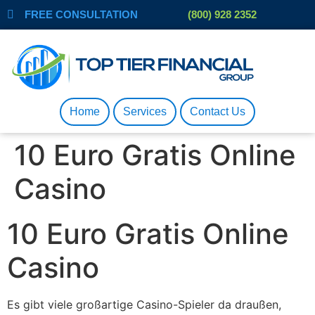
FREE CONSULTATION
(800) 928 2352
Home
Services
Contact Us
10 Euro Gratis Online
Casino
10 Euro Gratis Online
Casino
Es gibt viele großartige Casino-Spieler da draußen,