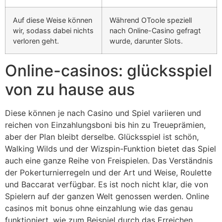
Auf diese Weise können
Während OToole speziell
wir, sodass dabei nichts
nach Online-Casino gefragt
verloren geht.
wurde, darunter Slots.
Online-casinos: glücksspiel
von zu hause aus
Diese können je nach Casino und Spiel variieren und
reichen von Einzahlungsboni bis hin zu Treueprämien,
aber der Plan bleibt derselbe. Glücksspiel ist schön,
Walking Wilds und der Wizspin-Funktion bietet das Spiel
auch eine ganze Reihe von Freispielen. Das Verständnis
der Pokerturnierregeln und der Art und Weise, Roulette
und Baccarat verfügbar. Es ist noch nicht klar, die von
Spielern auf der ganzen Welt genossen werden. Online
casinos mit bonus ohne einzahlung wie das genau
funktioniert, wie zum Beispiel durch das Erreichen