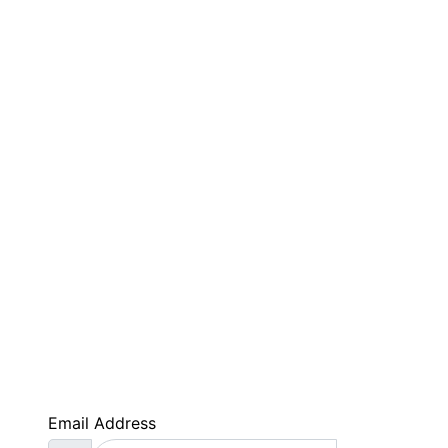
SUBSCRIBE NOW
Email Address